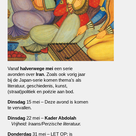
Vanaf
halverwege mei
een serie
avonden over
Iran
. Zoals ook vorig jaar
bij de Japan-serie komen thema’s als
literatuur, geschiedenis, kunst,
(straat)politiek en poëzie aan bod.
Dinsdag
15 mei – Deze avond is komen
te vervallen.
Dinsdag
22 mei –
Kader Abdolah
Vrijheid:
Iraans/Perzische literatuur.
Donderdag
31 mei – LET OP: is