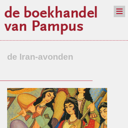
de winkel
assortiment
aanraders
contact
nieuwsbrief
de Iran-avonden