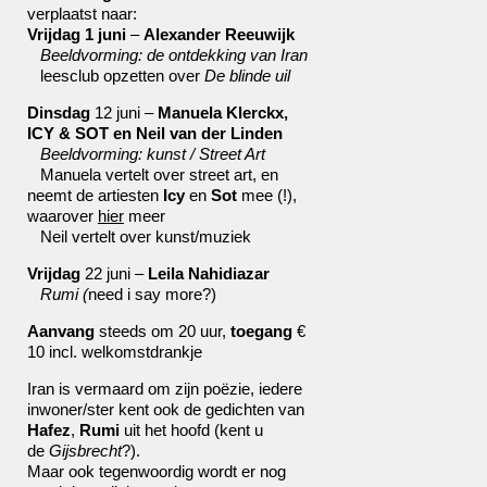
verplaatst naar:
Vrijdag 1 juni
–
Alexander Reeuwijk
Beeldvorming: de ontdekking van Iran
leesclub opzetten over
De blinde uil
Dinsdag
12 juni –
Manuela Klerckx,
ICY & SOT en Neil van der Linden
Beeldvorming: kunst / Street Art
Manuela vertelt over street art, en
neemt de artiesten
Icy
en
Sot
mee (!),
waarover
hier
meer
Neil vertelt over kunst/muziek
Vrijdag
22 juni –
Leila Nahidiazar
Rumi (
need i say more?)
Aanvang
steeds om 20 uur,
toegang
€
10 incl. welkomstdrankje
Iran is vermaard om zijn poëzie, iedere
inwoner/ster kent ook de gedichten van
Hafez
,
Rumi
uit het hoofd (kent u
de
Gijsbrecht
?).
Maar ook tegenwoordig wordt er nog