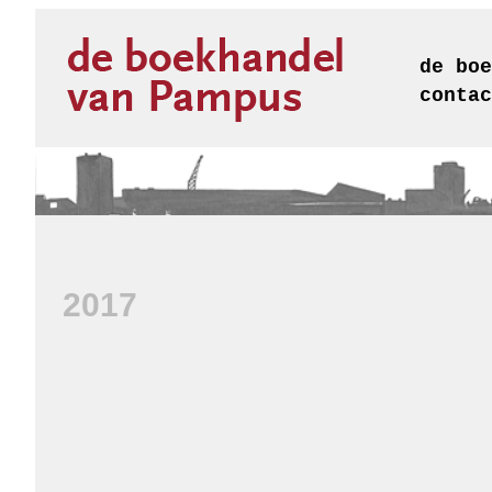
de boe
contac
2017