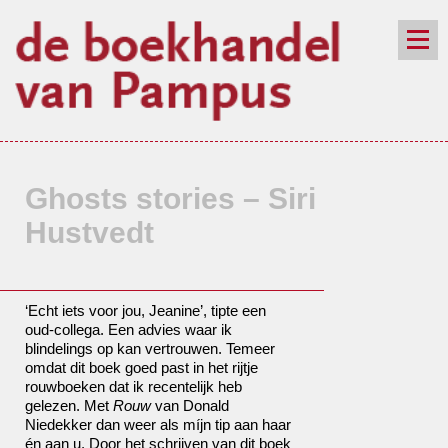
de winkel
assortiment
aanraders
contact
nieuwsbrief
Ghosts stories – Siri
Hustvedt
‘Echt iets voor jou, Jeanine’, tipte een
oud-collega. Een advies waar ik
blindelings op kan vertrouwen. Temeer
omdat dit boek goed past in het rijtje
rouwboeken dat ik recentelijk heb
gelezen. Met
Rouw
van Donald
Niedekker dan weer als míjn tip aan haar
én aan u. Door het schrijven van dit boek