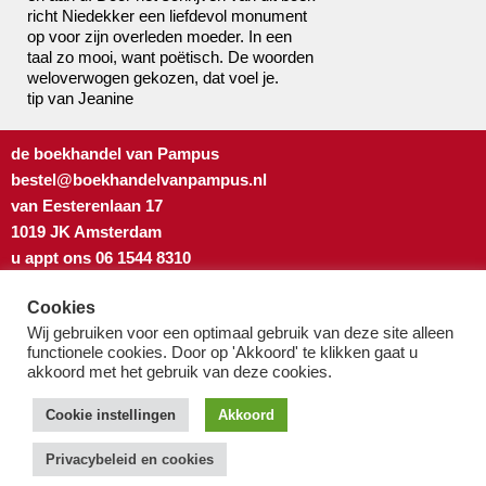
richt Niedekker een liefdevol monument
op voor zijn overleden moeder. In een
taal zo mooi, want poëtisch. De woorden
weloverwogen gekozen, dat voel je.
tip van Jeanine
de boekhandel van Pampus
bestel@boekhandelvanpampus.nl
van Eesterenlaan 17
1019 JK Amsterdam
u appt ons 06 1544 8310
u belt ons 020 419 3023
Cookies
Algemene Voorwaarden
Wij gebruiken voor een optimaal gebruik van deze site alleen
Privacy-beleid & cookies
functionele cookies. Door op 'Akkoord' te klikken gaat u
akkoord met het gebruik van deze cookies.
Cookie instellingen
Akkoord
Privacybeleid en cookies