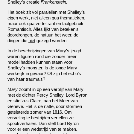
Shelley
’
s creatie
Frankenstein.
Het boek zit vol paralellen met
Shelley
’
s
eigen werk, niet alleen qua thematieken,
maar ook qua verteltrant en taalgebruik.
Romantisch. Alles lijkt van betekenis
doordrongen, de natuur, het weer, de
dingen die
niet
gezegd worden.
In de beschrijvingen van Mary
’
s jeugd
waren figuren rond die zonder meer
model hadden kunnen staan voor
Shelley
’
s monster. Is de jonge Mary
werkelijk in gevaar? Of zijn het echo
’
s
van haar trauma
’
s?
Mary
zoomt in op een verblijf van Mary
met de dichter Percy Shelley, Lord Byron
en stiefzus Claire, aan het Meer van
Gen
è
ve. Het is de natte, door stormen
geteisterde zomer van 1816. Om
verveling te bestrijden vertellen ze
spookverhalen. Dan stelt Lord Byron
voor er een wedstrijd van te maken,