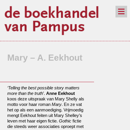
de winkel
assortiment
aanraders
contact
nieuwsbrief
Mary – A. Eekhout
‘Telling
the best possible story matters
more than the truth
’
.
Anne Eekhout
koos deze uitspraak van Mary Shelly als
motto voor haar roman
Mary
. En ze vat
het op als een aanmoediging. Vrijmoedig
mengt Eekhout feiten uit
Mary Shelley
’
s
leven met haar eigen fictie.
Gothic
fictie
die steeds weer associaties oproept met