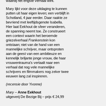
waarbij het engste verhaal wint.
Mary lijkt voor deze uitdaging te kunnen
putten uit haar eigen leven; een verblijft in
Schotland
, 4 jaar eerder. Daar raakte ze
bevriend met leeftijdsgenote Isabella.
Hier laat Eekhout de sfeer veranderen,
de spanning neemt toe. Ze construeert
een context waarin het beroemde
griezelverhaal
Frankenstein
kon
ontstaan; niet van de hand van een
mannelijke schrijver, maar ontsproten
aan de geest van een ambitieuze en
kennelijk briljante jonge vrouw, die haar
vrouwentrauma
’
s vertaalt naar een
verhaal dat nog vele mannelijke
schrijvers en filmmakers nog zeker twee
eeuwen lang zal inspireren.
(recensie door Yvonne)
Mary
–
Anne Eekhout
uitgeverij De Bezige Bij – prijs € 24,99