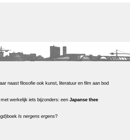
de winkel
assortiment
aanraders
contact
nieuwsbrief
aar naast filosofie ook kunst, literatuur en film aan bod
met werkelijk iets bijzonders: een
Japanse thee
eugd)boek
Is nergens ergens
?