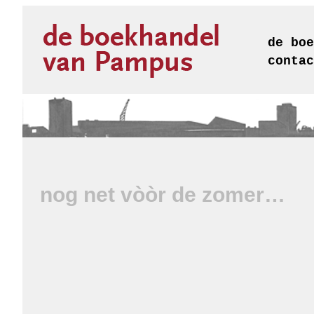
de boe
contac
nog net vòòr de zomer…