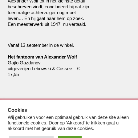
Alexander Wolf tot in het kleinste detail
beschreven vindt, concludeert hij dat zijn
toenmalige achtervolger nog moet
leven… En hij gaat naar hem op zoek.
Een meesterwerk uit 1947, nu vertaald.
Vanaf 13 september in de winkel.
Het fantoom van Alexander Wolf
–
Gajto Gazdanov
uitgeverijen Lebowski & Cossee – €
17,95
de boekhandel van Pampus
Cookies
bestel@boekhandelvanpampus.nl
Wij gebruiken voor een optimaal gebruik van deze site alleen
van Eesterenlaan 17
functionele cookies. Door op 'Akkoord' te klikken gaat u
1019 JK Amsterdam
akkoord met het gebruik van deze cookies.
u appt ons 06 1544 8310