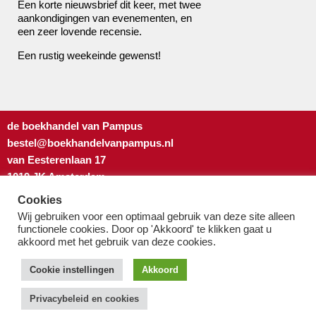
Een korte nieuwsbrief dit keer, met twee
aankondigingen van evenementen, en
een zeer lovende recensie.
Een rustig weekeinde gewenst!
de boekhandel van Pampus
bestel@boekhandelvanpampus.nl
van Eesterenlaan 17
1019 JK Amsterdam
u appt ons 06 1544 8310
Cookies
u belt ons 020 419 3023
Wij gebruiken voor een optimaal gebruik van deze site alleen
Algemene Voorwaarden
functionele cookies. Door op 'Akkoord' te klikken gaat u
akkoord met het gebruik van deze cookies.
Privacy-beleid & cookies
Cookie instellingen
Akkoord
Privacybeleid en cookies