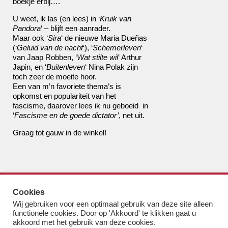
boekje erbij….
U weet, ik las (en lees) in ‘
Kruik van
Pandora
‘ – blijft een aanrader.
Maar ook ‘
Sira
‘ de nieuwe Maria Dueñas
(‘
Geluid van de nacht
‘), ‘
Schemerleven
‘
van Jaap Robben, ‘
Wat stilte wil
‘ Arthur
Japin, en ‘
Buitenleven
‘ Nina Polak zijn
toch zeer de moeite hoor.
Een van m’n favoriete thema’s is
opkomst en populariteit van het
fascisme, daarover lees ik nu geboeid in
‘
Fascisme en de goede dictator’
, net uit.
Graag tot gauw in de winkel!
de boekhandel van Pampus
Cookies
bestel@boekhandelvanpampus.nl
Wij gebruiken voor een optimaal gebruik van deze site alleen
van Eesterenlaan 17
functionele cookies. Door op 'Akkoord' te klikken gaat u
1019 JK Amsterdam
akkoord met het gebruik van deze cookies.