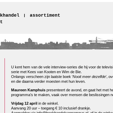
khandel
assortiment
t
U kent hem van de vele interview-series die hij voor de televis
serie met Kees van Kooten en Wim de Bie.
Onlangs verscheen zijn laatste boek ‘
Nooit meer dezelfde
‘, o
en die daarna verder moesten met hun leven.
Maureen Kamphuis
presenteert de avond, en gaat het met he
programma’s te maken, vaak over mensen die beslissingen ne
Vrijdag 12 april
in de winkel.
Aanvang 20 uur – toegang € 10 inclusief drankje.
Aanmelden via info@boekhandelvanpampus.nl, of in de winkel