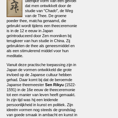
uiterlijke vorm van een gevoel
dat men ontwikkelt door de
studie van “
Chado
”, de Weg
van de Thee. De groene
poeder thee, matcha genaamd, die
gebruikt wordt tijdens een theeceremonie
is in de 12 e eeuw in Japan
geïntroduceerd door Zen monniken bij
terugkeer van hun studie in China. Zij
gebruikten de thee als geneesmiddel en
als een stimulerend middel voor hun
meditatie.
Vanuit deze practische toepassing zijn in
Japan de vormen ontwikkeld die grote
invloed op de Japanse cultuur hebben
gehad. Daar komt bij dat de beroemde
Japanse theemeester
Sen Rikyu
(1522-
1591) in de 16e eeuw de theeceremonie
tot een manier van leven heeft gemaakt.
In zijn tijd was hij een leidende
persoonlijkheid in kunst en politiek. Zijn
ideeën vormen nog steeds de grondslag
van goede smaak in ambacht en kunst in