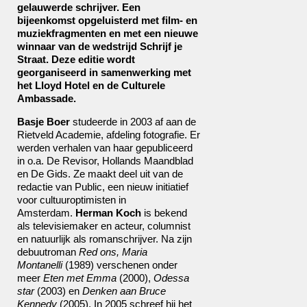
gelauwerde schrijver. Een
bijeenkomst opgeluisterd met film- en
muziekfragmenten en met een nieuwe
winnaar van de wedstrijd Schrijf je
Straat. Deze editie wordt
georganiseerd in samenwerking met
het Lloyd Hotel en de Culturele
Ambassade.
Basje Boer
studeerde in 2003 af aan de
Rietveld Academie, afdeling fotografie. Er
werden verhalen van haar gepubliceerd
in o.a. De Revisor, Hollands Maandblad
en De Gids. Ze maakt deel uit van de
redactie van Public, een nieuw initiatief
voor cultuuroptimisten in
Amsterdam.
Herman Koch
is bekend
als televisiemaker en acteur, columnist
en natuurlijk als romanschrijver. Na zijn
debuutroman
Red ons, Maria
Montanelli
(1989) verschenen onder
meer
Eten met Emma
(2000),
Odessa
star
(2003) en
Denken aan Bruce
Kennedy
(2005). In 2005 schreef hij het