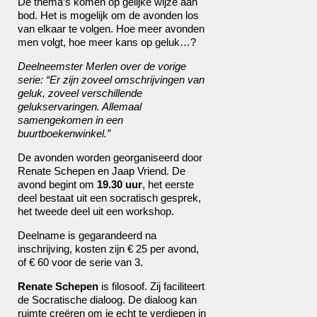
De thema’s komen op gelijke wijze aan
bod. Het is mogelijk om de avonden los
van elkaar te volgen. Hoe meer avonden
men volgt, hoe meer kans op geluk…?
Deelneemster Merlen over de vorige
serie: “Er zijn zoveel omschrijvingen van
geluk, zoveel verschillende
gelukservaringen. Allemaal
samengekomen in een
buurtboekenwinkel.”
De avonden worden georganiseerd door
Renate Schepen en Jaap Vriend. De
avond begint om
19.30 uur
, het eerste
deel bestaat uit een socratisch gesprek,
het tweede deel uit een workshop.
Deelname is gegarandeerd na
inschrijving, kosten zijn € 25 per avond,
of € 60 voor de serie van 3.
Renate Schepen
is filosoof. Zij faciliteert
de Socratische dialoog. De dialoog kan
ruimte creëren om je echt te verdiepen in