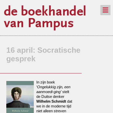
de winkel
assortiment
aanraders
contact
nieuwsbrief
16 april: Socratische
gesprek
In zijn boek
‘
Ongelukkig zijn, een
aanmoedi-ging’
stelt
de Duitse denker
Wilhelm Schmidt
dat
we in de moderne tijd
niet alleen streven