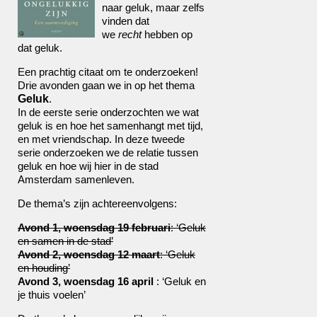
naar geluk, maar zelfs
vinden dat
we
recht
hebben op
dat geluk.
Een prachtig citaat om te onderzoeken!
Drie avonden gaan we in op het thema
Geluk
.
In de eerste serie onderzochten we wat
geluk is en hoe het samenhangt met tijd,
en met vriendschap. In deze tweede
serie onderzoeken we de relatie tussen
geluk en hoe wij hier in de stad
Amsterdam samenleven.
De thema’s zijn achtereenvolgens:
Avond 1, woensdag 19 februari
: ‘Geluk
en samen in de stad’
Avond 2, woensdag 12 maart
: ‘Geluk
en houding’
Avond 3, woensdag 16 april
: ‘Geluk en
je thuis voelen’