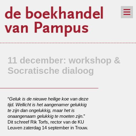
de winkel
assortiment
aanraders
contact
nieuwsbrief
11 december: workshop &
Socratische dialoog
“
Geluk is de nieuwe heilige koe van deze
tijd. Wellicht is het aangenamer gelukkig
te zijn dan ongelukkig, maar het is
onaangenaam gelukkig te moeten zijn
.”
Dit schreef Rik Torfs, rector van de KU
Leuven zaterdag 14 september in
Trouw
.