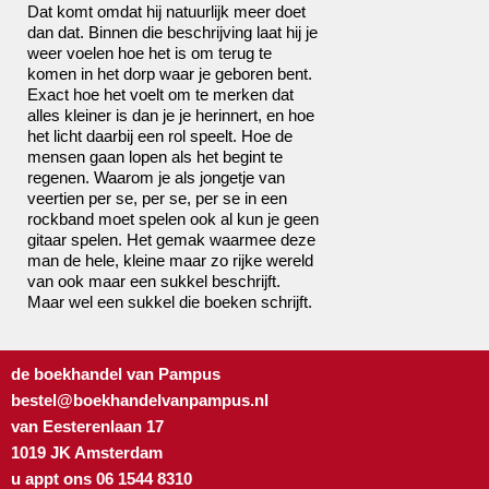
Dat komt omdat hij natuurlijk meer doet
dan dat. Binnen die beschrijving laat hij je
weer voelen hoe het is om terug te
komen in het dorp waar je geboren bent.
Exact hoe het voelt om te merken dat
alles kleiner is dan je je herinnert, en hoe
het licht daarbij een rol speelt. Hoe de
mensen gaan lopen als het begint te
regenen. Waarom je als jongetje van
veertien per se, per se, per se in een
rockband moet spelen ook al kun je geen
gitaar spelen. Het gemak waarmee deze
man de hele, kleine maar zo rijke wereld
van ook maar een sukkel beschrijft.
Maar wel een sukkel die boeken schrijft.
de boekhandel van Pampus
bestel@boekhandelvanpampus.nl
van Eesterenlaan 17
1019 JK Amsterdam
u appt ons 06 1544 8310