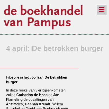
de winkel
assortiment
aanraders
contact
nieuwsbrief
4 april: De betrokken burger
Filosofie in het voorjaar:
De betrokken
burger
In deze reeks van vier bijeenkomsten
zullen
Catharina de Haas
en
Jan
Flameling
de opvattingen van
Aristoteles,
Hannah Arendt
, Willem
Schinkel en David van Reybrouck over