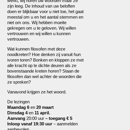
werkt, wij horen uw woorden maar ze
zijn leeg. De inhoud van uw beloften
doen er blijkbaar voor u niet toe, het gaat
meestal om u en het aantal stemmen en
niet om ons. Wij hebben moeite
gekregen om u te geloven. Wij willen
vertrouwen en wij willen u kunnen
vertrouwen.
Wat kunnen filosofen met deze
noodkreten? Hoe denken zij vanuit hun
ivoren toren? Bonken en kloppen ze met
alle kracht op te dichte deuren als ze
bovenstaande kreten horen? Staan de
filosofen dan wel achter de woorden die
ze spreken?
Vanavond krijgen ze het woord.
De lezingen
Maandag 6
en
20 maart
Dinsdag 4
en
11 april.
Aanvang
20:00 uur
– toegang € 5
Inloop vanaf 19:30 uur
– aanmelden
aanbevolen.