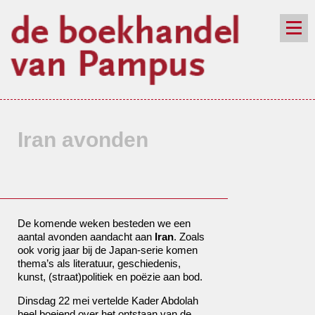
de winkel
assortiment
aanraders
contact
nieuwsbrief
Iran avonden
De komende weken besteden we een
aantal avonden aandacht aan
Iran
. Zoals
ook vorig jaar bij de Japan-serie komen
thema’s als literatuur, geschiedenis,
kunst, (straat)politiek en poëzie aan bod.
Dinsdag 22 mei vertelde Kader Abdolah
heel boeiend over het ontstaan van de