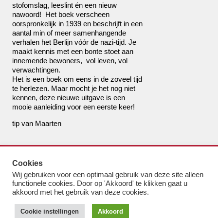
stofomslag, leeslint én een nieuw
nawoord!
Het boek verscheen
oorspronkelijk in 1939 en beschrijft in een
aantal min of meer samenhangende
verhalen het Berlijn vóór de nazi-tijd. Je
maakt kennis met een bonte stoet aan
innemende bewoners, vol leven, vol
verwachtingen.
Het is een boek om eens in de zoveel tijd
te herlezen. Maar mocht je het nog niet
kennen, deze nieuwe uitgave is een
mooie aanleiding voor een eerste keer!
tip van Maarten
de boekhandel van Pampus
Cookies
bestel@boekhandelvanpampus.nl
Wij gebruiken voor een optimaal gebruik van deze site alleen
van Eesterenlaan 17
functionele cookies. Door op 'Akkoord' te klikken gaat u
1019 JK Amsterdam
akkoord met het gebruik van deze cookies.
u appt ons 06 1544 8310
Cookie instellingen
Akkoord
u belt ons 020 419 3023