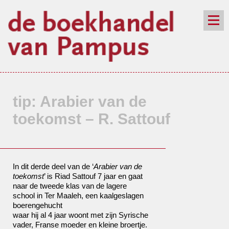
de winkel
assortiment
aanraders
contact
nieuwsbrief
tip: Arabier van de
toekomst – R. Sattouf
In dit derde deel van de ‘
Arabier van de
toekomst
’ is Riad Sattouf 7 jaar en gaat
naar de tweede klas van de lagere
school in Ter Maaleh, een kaalgeslagen
boerengehucht
waar hij al 4 jaar woont met zijn Syrische
vader, Franse moeder en kleine broertje.