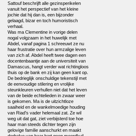
Sattouf beschrijft alle gezinsperikelen
vanuit het perspectief van het kleine
jochie dat hij dan is, een bijzonder
gelaagd, bizar en toch humoristisch
verhaal.
Was ma Clementine in vorige delen
nogal volgzaam in het huwelijk met
Abdel, vanaf pagina 1 schreeuwt ze nu
haar frustratie over hun armzalige leven
van zich af. Abdel heeft twee dagen een
docentenbaantje aan de universiteit van
Damascus, hangt verder wat richtingloos
thuis op de bank en zij kan geen kant op.
De bedrieglijk onschuldige tekenstijl met
de eenvoudige stilering en vrolijke
steunkleuren verhullen niet dat het leven
van de beide echtelieden in zwaar weer
is gekomen. Ma is de uitzichtloze
saaiheid en de wankelmoedige houding
van Riad’s vader helemaal zat. Ze wil
weg uit dat gat, ziet verbijsterd toe hoe
haar man steeds dichter tegen zijn
gelovige familie aanschurkt en maakt
derhalve van haar hart geen moordkuil.