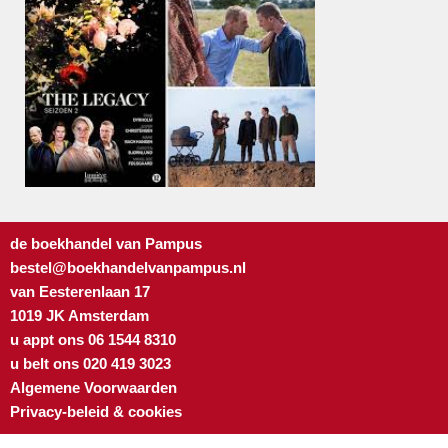
de boekhandel van Pampus
bestel@boekhandelvanpampus.nl
van Eesterenlaan 17
1019 JK Amsterdam
u appt ons 06 1544 8310
u belt ons 020 419 3023
Algemene Voorwaarden
Privacy-beleid & cookies