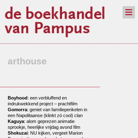
de winkel
assortiment
aanraders
contact
nieuwsbrief
arthouse
Boyhood
: een verbluffend en
indrukwekkend project – prachtfilm
Gomorra
: geniet van familieperikelen in
een Napolitaanse (klinkt zó cool) clan
Kaguya
: alom geprezen animatie
sprookje, heerlijke vrijdag avond film
Shokuzai
: NU kijken, vergeet Marion