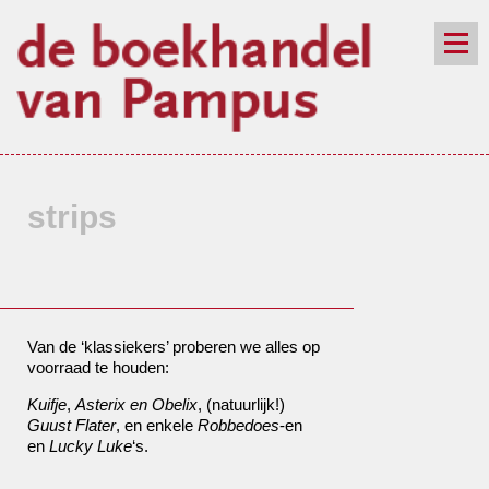
de winkel
assortiment
aanraders
contact
nieuwsbrief
strips
Van de ‘klassiekers’ proberen we alles op
voorraad te houden:
Kuifje
,
Asterix en Obelix
, (natuurlijk!)
Guust Flater
, en enkele
Robbedoes
-en
en
Lucky Luke
‘s.