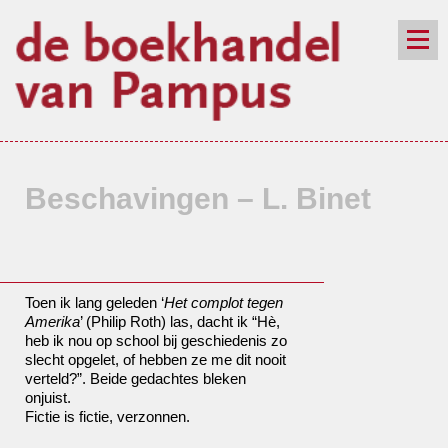
de winkel
assortiment
aanraders
contact
nieuwsbrief
Beschavingen – L. Binet
Toen ik lang geleden ‘
Het complot tegen
Amerika
’ (Philip Roth) las, dacht ik “Hè,
heb ik nou op school bij geschiedenis zo
slecht opgelet, of hebben ze me dit nooit
verteld?”. Beide gedachtes bleken
onjuist.
Fictie is fictie, verzonnen.