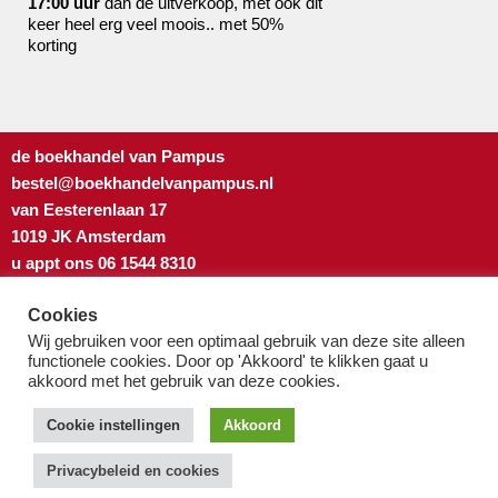
17:00 uur
dan de uitverkoop, met ook dit
keer heel erg veel moois.. met 50%
korting
de boekhandel van Pampus
bestel@boekhandelvanpampus.nl
van Eesterenlaan 17
1019 JK Amsterdam
u appt ons 06 1544 8310
u belt ons 020 419 3023
Cookies
Algemene Voorwaarden
Wij gebruiken voor een optimaal gebruik van deze site alleen
Privacy-beleid & cookies
functionele cookies. Door op 'Akkoord' te klikken gaat u
akkoord met het gebruik van deze cookies.
Cookie instellingen
Akkoord
Privacybeleid en cookies