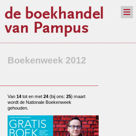
de winkel
assortiment
aanraders
contact
nieuwsbrief
Boekenweek 2012
Van
14
tot en met
24
(bij ons:
25
) maart
wordt de Nationale Boekenweek
gehouden.