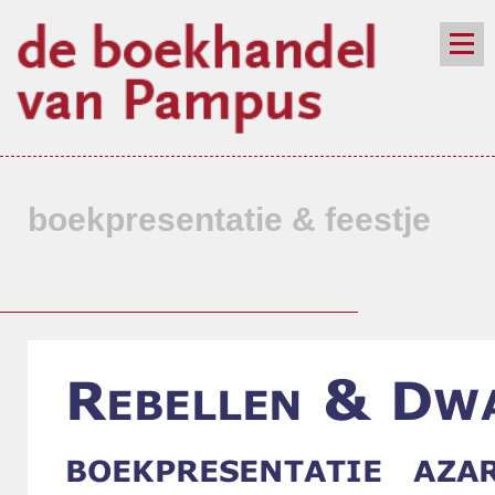
de winkel
assortiment
aanraders
contact
nieuwsbrief
boekpresentatie & feestje