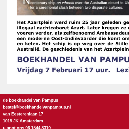
de boekhandel van Pampus
bestel@boekhandelvanpampus.nl
van Eesterenlaan 17
1019 JK Amsterdam
u appt ons 06 1544 8310