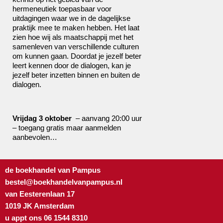
hermeneutiek toepasbaar voor
uitdagingen waar we in de dagelijkse
praktijk mee te maken hebben. Het laat
zien hoe wij als maatschappij met het
samenleven van verschillende culturen
om kunnen gaan. Doordat je jezelf beter
leert kennen door de dialogen, kan je
jezelf beter inzetten binnen en buiten de
dialogen.
Vrijdag 3 oktober
– aanvang 20:00 uur
– toegang gratis maar aanmelden
aanbevolen…
de boekhandel van Pampus
bestel@boekhandelvanpampus.nl
van Eesterenlaan 17
1019 JK Amsterdam
u appt ons 06 1544 8310