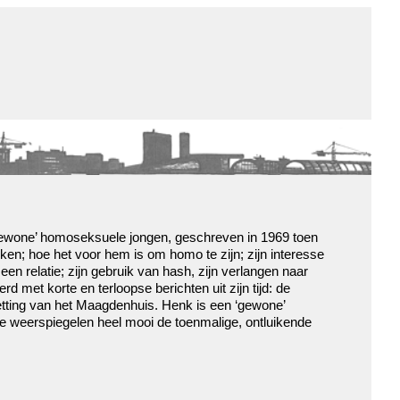
de winkel
assortiment
aanraders
contact
nieuwsbrief
gewone’ homoseksuele jongen, geschreven in 1969 toen
rken; hoe het voor hem is om homo te zijn; zijn interesse
en relatie; zijn gebruik van hash, zijn verlangen naar
d met korte en terloopse berichten uit zijn tijd: de
etting van het Maagdenhuis. Henk is een ‘gewone’
e weerspiegelen heel mooi de toenmalige, ontluikende