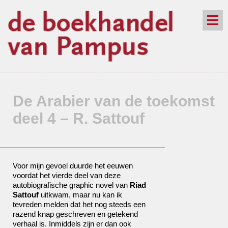
de winkel
assortiment
aanraders
contact
nieuwsbrief
De Arabier van de toekomst
deel 4 – R. Sattouf
Voor mijn gevoel duurde het eeuwen
voordat het vierde deel van deze
autobiografische graphic novel van
Riad
Sattouf
uitkwam, maar nu kan ik
tevreden melden dat het nog steeds een
razend knap geschreven en getekend
verhaal is. Inmiddels zijn er dan ook