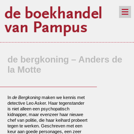
de winkel
assortiment
aanraders
contact
nieuwsbrief
de bergkoning – Anders de
la Motte
In
de Bergkoning
maken we kennis met
detective Leo Asker. Haar tegenstander
is niet alleen een psychopatisch
kidnapper, maar evenzeer haar nieuwe
chef van politie, die haar keihard probeert
tegen te werken. Geschreven met een
keur aan goede personages, een zeer