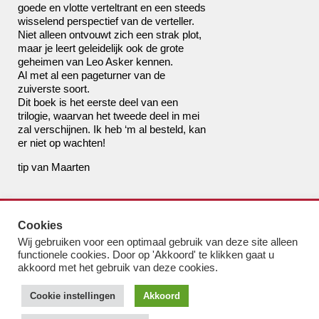
goede en vlotte verteltrant en een steeds
wisselend perspectief van de verteller.
Niet alleen ontvouwt zich een strak plot,
maar je leert geleidelijk ook de grote
geheimen van Leo Asker kennen.
Al met al een pageturner van de
zuiverste soort.
Dit boek is het eerste deel van een
trilogie, waarvan het tweede deel in mei
zal verschijnen. Ik heb ‘m al besteld, kan
er niet op wachten!
tip van Maarten
de boekhandel van Pampus
Cookies
bestel@boekhandelvanpampus.nl
Wij gebruiken voor een optimaal gebruik van deze site alleen
van Eesterenlaan 17
functionele cookies. Door op 'Akkoord' te klikken gaat u
1019 JK Amsterdam
akkoord met het gebruik van deze cookies.
u appt ons 06 1544 8310
Cookie instellingen
Akkoord
u belt ons 020 419 3023
Algemene Voorwaarden