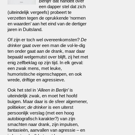
Berlijn
’ dat handelt over
een dapper stel dat zich
(uiteindelijk vergeefs) probeert te
verzetten tegen de oprukkende ‘normen
en waarden’ aan het eind van de dertiger
jaren in Duitsland.
Of zijn er toch wel overeenkomsten?
De
drinker
gaat over een man die vol-le-dig
ten onder gaat aan de drank, maar daar
bepaald welgemutst over blijft, zij het met
enig zelfbeklag op zijn tijd. In elk geval:
een zwak mens, met leuke,
humoristische eigenschappen, en ook
wrede, driftige en agressieve.
Ook het stel in ‘
Alleen in Berlijn
’ is
uiteindelijk zwak, en moet het hoofd
buigen. Maar daar is de sfeer algemener,
politieker;
de drinker
is een uiterst
persoonlijk verslag (met een hoog
autobiografisch karakter?) van zijn
smachten naar drank, zijn impulsen,
fantasieën, aanvallen van agressie – en