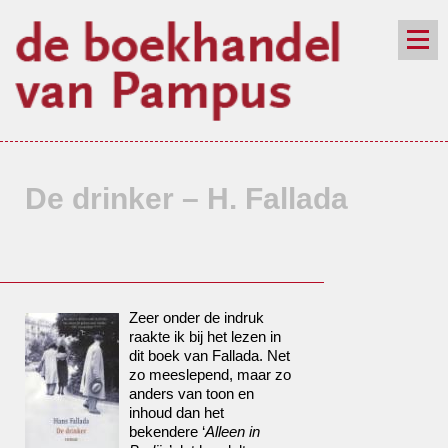
de winkel
assortiment
aanraders
contact
nieuwsbrief
De drinker – H. Fallada
Zeer onder de indruk
raakte ik bij het lezen in
dit boek van Fallada. Net
zo meeslepend, maar zo
anders van toon en
inhoud dan het
bekendere ‘
Alleen in