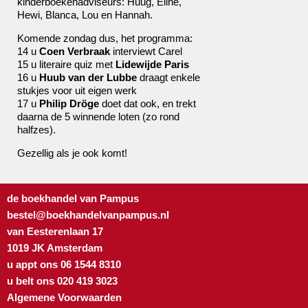
kinderboekenadviseurs: Huug, Eline,
Hewi, Blanca, Lou en Hannah.
Komende zondag dus, het programma:
14 u
Coen Verbraak
interviewt Carel
15 u literaire quiz met
Lidewijde Paris
16 u
Huub van der Lubbe
draagt enkele
stukjes voor uit eigen werk
17 u
Philip Dröge
doet dat ook, en trekt
daarna de 5 winnende loten (zo rond
halfzes).
Gezellig als je ook komt!
de boekhandel van Pampus
bestel@boekhandelvanpampus.nl
van Eesterenlaan 17
1019 JK Amsterdam
u appt ons 06 1544 8310
u belt ons 020 419 3023
Algemene Voorwaarden