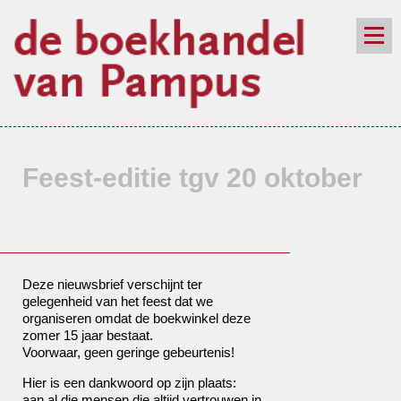
de winkel
assortiment
aanraders
contact
nieuwsbrief
Feest-editie tgv 20 oktober
Deze nieuwsbrief verschijnt ter
gelegenheid van het feest dat we
organiseren omdat de boekwinkel deze
zomer 15 jaar bestaat.
Voorwaar, geen geringe gebeurtenis!
Hier is een dankwoord op zijn plaats:
aan al die mensen die altijd vertrouwen in