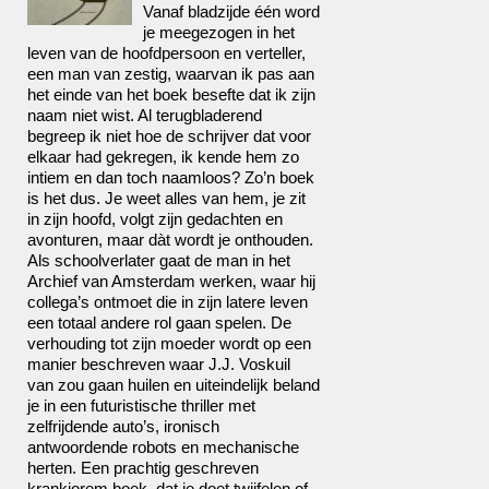
Vanaf bladzijde één word
je meegezogen in het
leven van de hoofdpersoon en verteller,
een man van zestig, waarvan ik pas aan
het einde van het boek besefte dat ik zijn
naam niet wist. Al terugbladerend
begreep ik niet hoe de schrijver dat voor
elkaar had gekregen, ik kende hem zo
intiem en dan toch naamloos? Zo’n boek
is het dus. Je weet alles van hem, je zit
in zijn hoofd, volgt zijn gedachten en
avonturen, maar dàt wordt je onthouden.
Als schoolverlater gaat de man in het
Archief van Amsterdam werken, waar hij
collega’s ontmoet die in zijn latere leven
een totaal andere rol gaan spelen. De
verhouding tot zijn moeder wordt op een
manier beschreven waar J.J. Voskuil
van zou gaan huilen en uiteindelijk beland
je in een futuristische thriller met
zelfrijdende auto’s, ironisch
antwoordende robots en mechanische
herten. Een prachtig geschreven
krankjorem boek, dat je doet twijfelen of