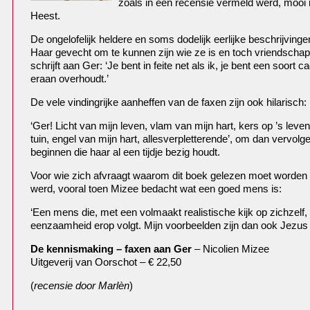
zoals in een recensie vermeld werd, mooi i
Heest.
De ongelofelijk heldere en soms dodelijk eerlijke beschrijvinge
Haar gevecht om te kunnen zijn wie ze is en toch vriendscha
schrijft aan Ger: ‘Je bent in feite net als ik, je bent een soort 
eraan overhoudt.’
De vele vindingrijke aanheffen van de faxen zijn ook hilarisch:
‘Ger! Licht van mijn leven, vlam van mijn hart, kers op ’s leve
tuin, engel van mijn hart, allesverpletterende’, om dan vervol
beginnen die haar al een tijdje bezig houdt.
Voor wie zich afvraagt waarom dit boek gelezen moet worden k
werd, vooral toen Mizee bedacht wat een goed mens is:
‘Een mens die, met een volmaakt realistische kijk op zichzelf, z
eenzaamheid erop volgt. Mijn voorbeelden zijn dan ook Jezus
De kennismaking – faxen aan Ger
– Nicolien Mizee
Uitgeverij van Oorschot – € 22,50
(
recensie door Marlèn
)