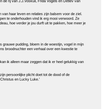
n de rij van J.J.Voskuil, Frida Vogels en Detlev van
n van haar leven en relaties zijn balsem voor de ziel.
ppen te onderhouden vind ik erg mooi verwoord. Ze
cadeau, hoe verder je jou durft uit te pakken, hoe meer je
ns grauwe pudding, bloem in de woestijn, vogel in mijn
gens broodnuchter een verhaal over een kwestie te
an ik alleen maar zeggen dat ik er heel gelukkig van
ijn persoonlijke plicht doet tot de dood of de
 Christus en Lucky Luke.’