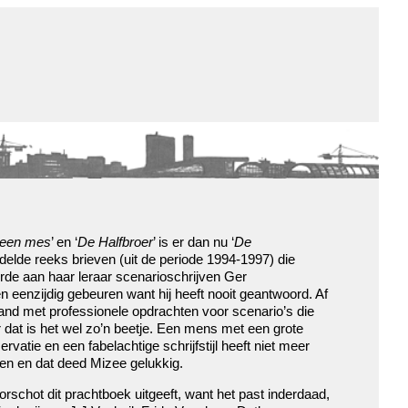
de winkel
assortiment
aanraders
contact
nieuwsbrief
 een mes
’ en ‘
De Halfbroer
’ is er dan nu ‘
De
delde reeks brieven (uit de periode 1994-1997) die
rde aan haar leraar scenarioschrijven Ger
 eenzijdig gebeuren want hij heeft nooit geantwoord. Af
band met professionele opdrachten voor scenario’s die
 dat is het wel zo’n beetje. Een mens met een grote
vatie en een fabelachtige schrijfstijl heeft niet meer
en en dat deed Mizee gelukkig.
orschot dit prachtboek uitgeeft, want het past inderdaad,