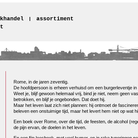
khandel
assortiment
t
Rome, in de jaren zeventig.
De hoofdpersoon is erheen verhuisd om een burgerleventje in
Weet je, blijf gewoon helemaal vrij, bind je niet, neem geen va
betrokken, en blijf je ongebonden. Dat doet hij.
Maar het leven laat zich niet plannen: hij ontmoet de fascineren
beleven een onstuimige tijd, maar het levert hem niet op wat hi
Een boek over Rome, over die tijd, de feesten, de alcohol (reg
de pijn ervan, de doelen in het leven.
En een fijn leesboek, met veel humor, en in rake typeringen n