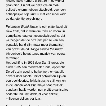
nieuwe titels komen, u zult ze in de winkel
gaan zien. En dat we onze cd- en dvd-
collectie enorm hebben uitgebreid, voor een
schappelijke prijs kunt u met een mooi kado
op dat etentje verschijnen.
Putumayo World Music
is een platenlabel uit
New York, dat in wereldmuziek en vooral in
compilaties daarvan gespecialiseerd is, dat
wil zeggen dat de cd’s niet per sé van één
bepaalde band zijn, maar meer thematisch
van opzet: de cd ‘
Tango around the world
‘
bijvoorbeeld bevat tango-muziek van overal
ter wereld.
Het bedrijf is in 1993 door Dan Storper, die
sinds 1975 een modezaak runde, opgericht.
De cd’s zijn goed te herkennen, omdat alle
covers door Nicola Heindl ontworpen zijn en
een veelkleurige, folkloristische stijl kennen.
In de landen waar Putumayo haar muziek
vandaan ‘haalt’ worden non-profit organisaties
ondersteund, inmiddels al voor enkele
miljoenen dollars per jaar.