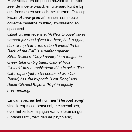
Maar vooral om de goede muziek is dit label
zeer de moeite waard, en uiteraard kunt u bij
ons fragmenten van cd’s beluisteren. Onlangs
kwam ‘
A new groove
‘ binnen, een mooie
collectie moderne muziek, afwisselend en
spannend.
Citaat uit een recensie: “
A New Groove” takes
smooth jazz and gives it a beat, be it reggae,
dub, or trip-hop. Emo’s dub-flavored “In the
Back of the Car” is a perfect opener.
Bitter:Sweet’s “Dirty Laundry” is a tongue in-
cheek take on big band. Gabriel Rios’
“Unrock” has a sophisticated Latin twist. The
Cat Empire (not to be confused with Cat
Power) has the hypnotic “Lost Song” and
Radio Citizen&Bajka’s “Hop” is equally
mesmerizing
.
En dan speciaal het nummer ‘
The lost song
‘
vind ik erg mooi, sensueel, melancholisch;
over het zinloze najagen van verloren dingen
(“interessant”, zegt dan de psychiater).