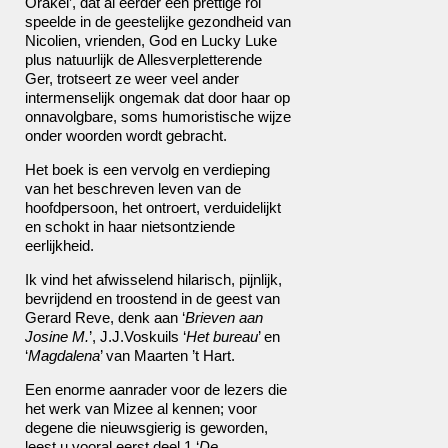
Orakel’, dat al eerder een prettige rol
speelde in de geestelijke gezondheid van
Nicolien, vrienden, God en Lucky Luke
plus natuurlijk de Allesverpletterende
Ger, trotseert ze weer veel ander
intermenselijk ongemak dat door haar op
onnavolgbare, soms humoristische wijze
onder woorden wordt gebracht.
Het boek is een vervolg en verdieping
van het beschreven leven van de
hoofdpersoon, het ontroert, verduidelijkt
en schokt in haar nietsontziende
eerlijkheid.
Ik vind het afwisselend hilarisch, pijnlijk,
bevrijdend en troostend in de geest van
Gerard Reve, denk aan ‘
Brieven aan
Josine M.
’, J.J.Voskuils ‘
Het bureau
’ en
‘
Magdalena
’ van Maarten ’t Hart.
Een enorme aanrader voor de lezers die
het werk van Mizee al kennen; voor
degene die nieuwsgierig is geworden,
leest u vooral eerst deel 1 ‘
De