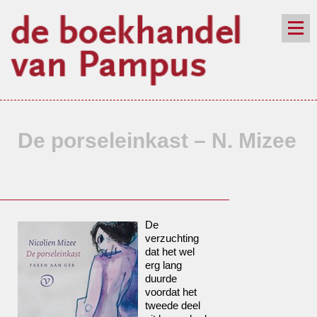
de winkel
assortiment
aanraders
contact
nieuwsbrief
De porseleinkast – N. Mizee
De
verzuchting
dat het wel
erg lang
duurde
voordat het
tweede deel