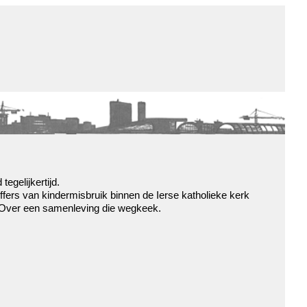
de winkel
assortiment
aanraders
contact
nieuwsbrief
d
tegelijkertijd.
fers van kindermisbruik binnen de Ierse katholieke kerk
. Over een samenleving die wegkeek.