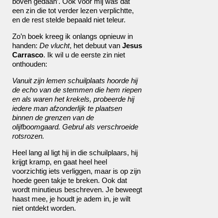
boven gedaan’. Ook voor mij was dat
een zin die tot verder lezen verplichtte,
en de rest stelde bepaald niet teleur.
Zo’n boek kreeg ik onlangs opnieuw in
handen:
De vlucht
, het debuut van
Jesus
Carrasco
. Ik wil u de eerste zin niet
onthouden:
Vanuit zijn lemen schuilplaats hoorde hij
de echo van de stemmen die hem riepen
en als waren het krekels, probeerde hij
iedere man afzonderlijk te plaatsen
binnen de grenzen van de
olijfboomgaard. Gebrul als verschroeide
rotsrozen.
Heel lang al ligt hij in die schuilplaars, hij
krijgt kramp, en gaat heel heel
voorzichtig iets verliggen, maar is op zijn
hoede geen takje te breken. Ook dat
wordt minutieus beschreven. Je beweegt
haast mee, je houdt je adem in, je wilt
niet ontdekt worden.