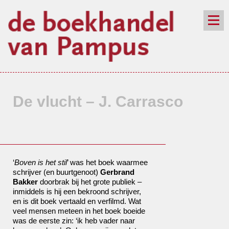
de winkel
assortiment
aanraders
contact
nieuwsbrief
De vlucht – J. Carrasco
‘
Boven is het stil
’ was het boek waarmee
schrijver (en buurtgenoot)
Gerbrand
Bakker
doorbrak bij het grote publiek –
inmiddels is hij een bekroond schrijver,
en is dit boek vertaald en verfilmd. Wat
veel mensen meteen in het boek boeide
was de eerste zin: ‘ik heb vader naar