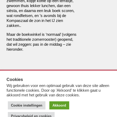
zwemmen, kopje koffie op een terrasje,
gewoon thuis lekker lunchen, dan een
siësta, en daarna een leuk boek scoren,
wat rondfietsen, en ’s avonds bij de
Kompaszaal de zon in het IJ zien
zakken..
Maar de boekwinkel is ‘normaal’ (volgens
het traditionele zomerrooster) geopend,
dat wil zeggen: pas in de middag – zie
hieronder.
de boekhandel van Pampus
Cookies
bestel@boekhandelvanpampus.nl
Wij gebruiken voor een optimaal gebruik van deze site alleen
van Eesterenlaan 17
functionele cookies. Door op 'Akkoord' te klikken gaat u
1019 JK Amsterdam
akkoord met het gebruik van deze cookies.
u appt ons 06 1544 8310
Cookie instellingen
Akkoord
u belt ons 020 419 3023
Algemene Voorwaarden
Privacybeleid en cookies