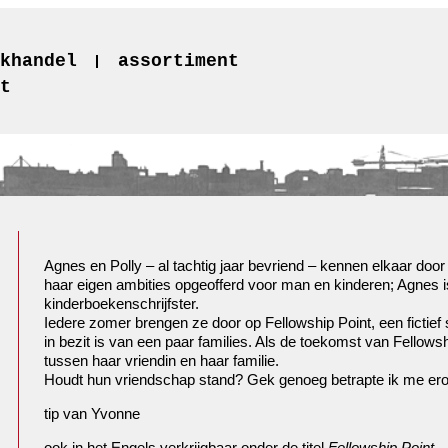
khandel
assortiment
t
Agnes en Polly – al tachtig jaar bevriend – kennen elkaar door 
haar eigen ambities opgeofferd voor man en kinderen; Agnes 
kinderboekenschrijfster.
Iedere zomer brengen ze door op Fellowship Point, een fictief 
in bezit is van een paar families. Als de toekomst van Fellowshi
tussen haar vriendin en haar familie.
Houdt hun vriendschap stand? Gek genoeg betrapte ik me erop
tip van Yvonne
ook in het Engels verkrijgbaar onder de titel
Fellowship Point