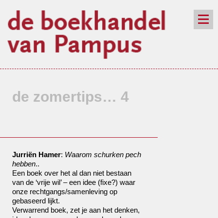
de winkel
assortiment
aanraders
contact
nieuwsbrief
de zomertips… 4
Jurriën Hamer
:
Waarom schurken pech
hebben
..
Een boek over het al dan niet bestaan
van de ‘vrije wil’ – een idee (fixe?) waar
onze rechtgangs/samenleving op
gebaseerd lijkt.
Verwarrend boek, zet je aan het denken,