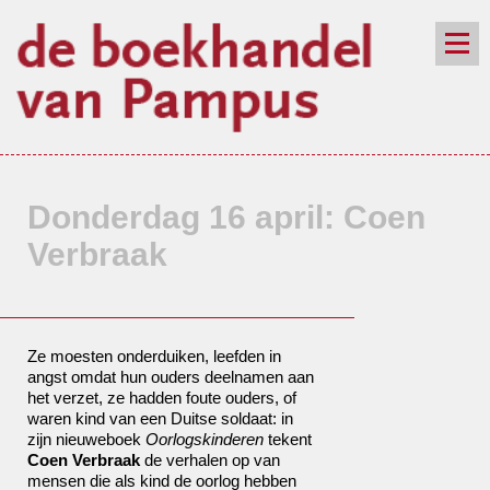
de winkel
assortiment
aanraders
contact
nieuwsbrief
Donderdag 16 april: Coen
Verbraak
Ze moesten onderduiken, leefden in
angst omdat hun ouders deelnamen aan
het verzet, ze hadden foute ouders, of
waren kind van een Duitse soldaat: in
zijn nieuweboek
Oorlogskinderen
tekent
Coen Verbraak
de verhalen op van
mensen die als kind de oorlog hebben