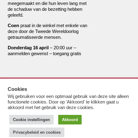
meegemaakt en die hun leven lang met
de schaduw van de bezetting hebben
geleefd.
Coen
praat in de winkel met enkele van
deze door de Tweede Wereldoorlog
getraumatiseerde mensen.
Donderdag 16 april
– 20:00 uur –
aanmelden gewenst – toegang gratis
de boekhandel van Pampus
Cookies
bestel@boekhandelvanpampus.nl
Wij gebruiken voor een optimaal gebruik van deze site alleen
van Eesterenlaan 17
functionele cookies. Door op 'Akkoord' te klikken gaat u
1019 JK Amsterdam
akkoord met het gebruik van deze cookies.
u appt ons 06 1544 8310
Cookie instellingen
Akkoord
u belt ons 020 419 3023
Algemene Voorwaarden
Privacybeleid en cookies
Privacy-beleid & cookies