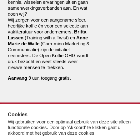
kennis, wisselen ervaringen uit en gaan
samenwerkingsverbanden aan. En wat
doen wij?
Wij zorgen voor een aangename sfeer,
heerlijke koffie én voor een selectie aan
vakliteratuur voor ondernemers.
Britta
Lassen
(Training with a Twist) en
Anne
Marie de Walle
(Cam-mino Marketing &
Communicatie) zijn de initiatief-
neemsters. De Open Koffie OHG wordt
druk bezocht en weet steeds weer
nieuwe mensen te trekken.
Aanvang
9 uur, toegang gratis.
de boekhandel van Pampus
Cookies
bestel@boekhandelvanpampus.nl
Wij gebruiken voor een optimaal gebruik van deze site alleen
van Eesterenlaan 17
functionele cookies. Door op 'Akkoord' te klikken gaat u
1019 JK Amsterdam
akkoord met het gebruik van deze cookies.
u appt ons 06 1544 8310