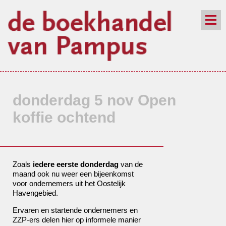
de winkel
assortiment
aanraders
contact
nieuwsbrief
donderdag 5 nov Open
koffie ochtend
Zoals
iedere eerste donderdag
van de
maand ook nu weer een bijeenkomst
voor ondernemers uit het Oostelijk
Havengebied.
Ervaren en startende ondernemers en
ZZP-ers delen hier op informele manier