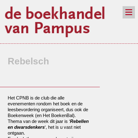
de winkel
assortiment
aanraders
contact
nieuwsbrief
Rebelsch
Het CPNB is de club die alle
evenementen rondom het boek en de
leesbevordering organiseert, dus ook de
Boekenweek (en Het BoekenBal).
Thema van de week dit jaar is ‘
Rebellen
en dwarsdenkers
‘, het is u vast niet
ontgaan.