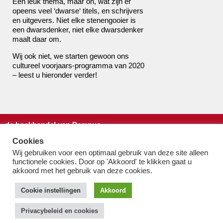
Een leuk thema, maar oh, wat zijn er
opeens veel ‘dwarse‘ titels, en schrijvers
en uitgevers. Niet elke stenengooier is
een dwarsdenker, niet elke dwarsdenker
maalt daar om.
Wij ook niet, we starten gewoon ons
cultureel voorjaars-programma van 2020
– leest u hieronder verder!
de boekhandel van Pampus
bestel@boekhandelvanpampus.nl
Cookies
van Eesterenlaan 17
Wij gebruiken voor een optimaal gebruik van deze site alleen
1019 JK Amsterdam
functionele cookies. Door op 'Akkoord' te klikken gaat u
akkoord met het gebruik van deze cookies.
u appt ons 06 1544 8310
u belt ons 020 419 3023
Cookie instellingen
Akkoord
Algemene Voorwaarden
Privacy-beleid & cookies
Privacybeleid en cookies