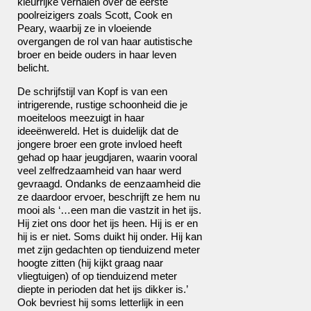
kleurrijke verhalen over de eerste
poolreizigers zoals Scott, Cook en
Peary, waarbij ze in vloeiende
overgangen de rol van haar autistische
broer en beide ouders in haar leven
belicht.
De schrijfstijl van Kopf is van een
intrigerende, rustige schoonheid die je
moeiteloos meezuigt in haar
ideeënwereld. Het is duidelijk dat de
jongere broer een grote invloed heeft
gehad op haar jeugdjaren, waarin vooral
veel zelfredzaamheid van haar werd
gevraagd. Ondanks de eenzaamheid die
ze daardoor ervoer, beschrijft ze hem nu
mooi als ‘…een man die vastzit in het ijs.
Hij ziet ons door het ijs heen. Hij is er en
hij is er niet. Soms duikt hij onder. Hij kan
met zijn gedachten op tienduizend meter
hoogte zitten (hij kijkt graag naar
vliegtuigen) of op tienduizend meter
diepte in perioden dat het ijs dikker is.’
Ook bevriest hij soms letterlijk in een