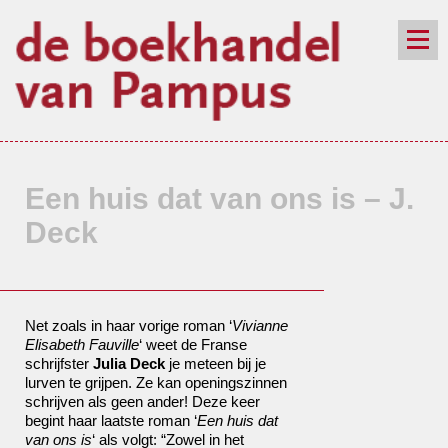
de winkel
assortiment
aanraders
contact
nieuwsbrief
Een huis dat van ons is – J.
Deck
Net zoals in haar vorige roman ‘
Vivianne
Elisabeth Fauville
‘ weet de Franse
schrijfster
Julia Deck
je meteen bij je
lurven te grijpen. Ze kan openingszinnen
schrijven als geen ander! Deze keer
begint haar laatste roman ‘
Een huis dat
van ons is
‘ als volgt: “Zowel in het