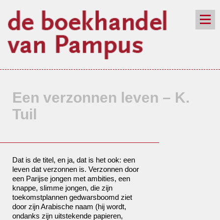
de winkel
assortiment
aanraders
contact
nieuwsbrief
Een verzonnen leven – K.
Tuil
Dat is de titel, en ja, dat is het ook: een
leven dat verzonnen is. Verzonnen door
een Parijse jongen met ambities, een
knappe, slimme jongen, die zijn
toekomstplannen gedwarsboomd ziet
door zijn Arabische naam (hij wordt,
ondanks zijn uitstekende papieren,