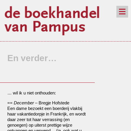
de winkel
assortiment
aanraders
contact
nieuwsbrief
En verder…
… wil ik u niet onthouden:
==
December
– Bregje Hofstede
Een dame bezoekt een boerderij vlakbij
haar vakantiedorpje in Frankrijk, en wordt
daar zeer tot haar verrassing (en
genoegen) op uiterst prettige wijze
ontvangen en verwend… (ja, ook wat u