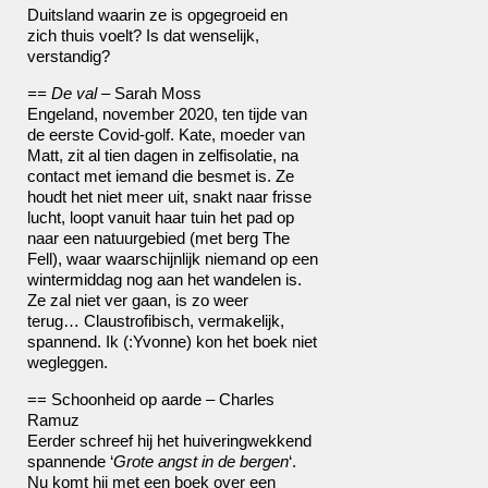
Duitsland waarin ze is opgegroeid en
zich thuis voelt? Is dat wenselijk,
verstandig?
== De val –
Sarah Moss
Engeland, november 2020, ten tijde van
de eerste Covid-golf. Kate, moeder van
Matt, zit al tien dagen in zelfisolatie, na
contact met iemand die besmet is. Ze
houdt het niet meer uit, snakt naar frisse
lucht, loopt vanuit haar tuin het pad op
naar een natuurgebied (met berg The
Fell), waar waarschijnlijk niemand op een
wintermiddag nog aan het wandelen is.
Ze zal niet ver gaan, is zo weer
terug… Claustrofibisch, vermakelijk,
spannend. Ik (:Yvonne) kon het boek niet
wegleggen.
== Schoonheid op aarde – Charles
Ramuz
Eerder schreef hij het huiveringwekkend
spannende ‘
Grote angst in de bergen
‘.
Nu komt hij met een boek over een