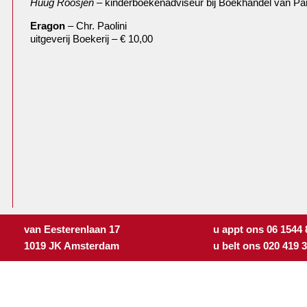
Huug Roosjen
– kinderboekenadviseur bij Boekhandel van P
Eragon
– Chr. Paolini
uitgeverij Boekerij – € 10,00
van Eesterenlaan 17
u appt ons 06 1544
1019 JK Amsterdam
u belt ons 020 419 