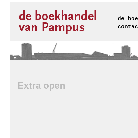
de boe
contac
Extra open