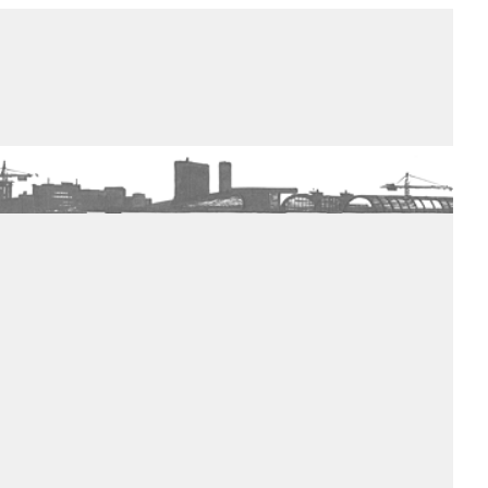
de winkel
assortiment
aanraders
contact
nieuwsbrief