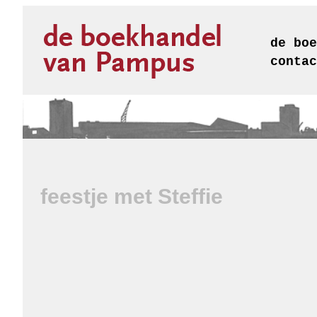
de boe
contac
feestje met Steffie